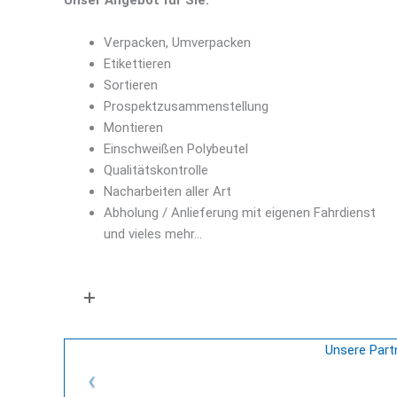
Unser Angebot für Sie:
Verpacken, Umverpacken
Etikettieren
Sortieren
Prospektzusammenstellung
Montieren
Einschweißen Polybeutel
Qualitätskontrolle
Nacharbeiten aller Art
Abholung / Anlieferung mit eigenen Fahrdienst
und vieles mehr…
Profitieren Sie von der Anrechnung auf die Ausg
Unsere Partn