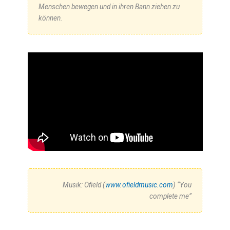
Menschen bewegen und in ihren Bann ziehen zu
können.
Musik: Ofield (
www.ofieldmusic.com
) “You
complete me”