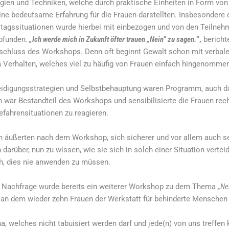
gien und Techniken, welche durch praktische Einheiten in Form von
ine bedeutsame Erfahrung für die Frauen darstellten. Insbesondere
ltagssituationen wurde hierbei mit einbezogen und von den Teilneh
pfunden
.
„Ich werde mich in Zukunft öfter trauen „Nein“ zu sagen.
“,
bericht
schluss des Workshops. Denn oft beginnt Gewalt schon mit verba
 Verhalten, welches viel zu häufig von Frauen einfach hingenommen
teidigungsstrategien und Selbstbehauptung waren Programm, auch 
 war Bestandteil des Workshops und sensibilisierte die Frauen rech
fahrensituationen zu reagieren.
n äußerten nach dem Workshop, sich sicherer und vor allem auch s
h darüber, nun zu wissen, wie sie sich in solch einer Situation verte
h, dies nie anwenden zu müssen.
 Nachfrage wurde bereits ein weiterer Workshop zu dem Thema
„Ne
 an dem wieder zehn Frauen der Werkstatt für behinderte Menschen
a, welches nicht tabuisiert werden darf und jede(n) von uns treffen 