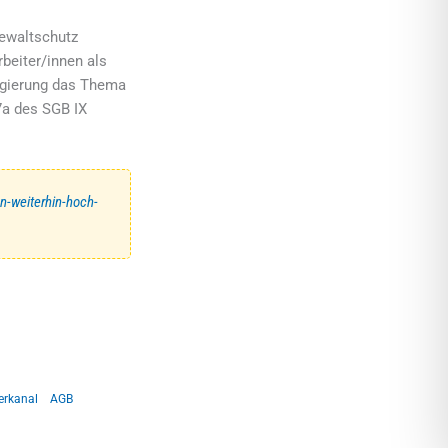
Gewaltschutz
beiter/innen als
regierung das Thema
7a des SGB IX
n-weiterhin-hoch-
erkanal
AGB