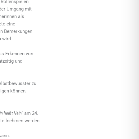
 Rollenspielen
 der Umgang mit
merinnen als
ete eine
len Bemerkungen
 wird.
das Erkennen von
tzeitig und
elbstbewusster zu
idigen können,
in heißt Nein“
am 24.
 teilnehmen werden.
kann.